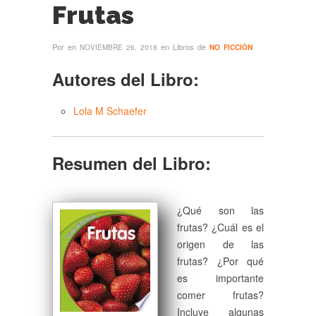
Frutas
Por
en
en Libros de
NOVIEMBRE 26, 2018
NO FICCIÓN
Autores del Libro:
Lola M Schaefer
Resumen del Libro:
¿Qué son las
frutas? ¿Cuál es el
origen de las
frutas? ¿Por qué
es importante
comer frutas?
Incluye algunas