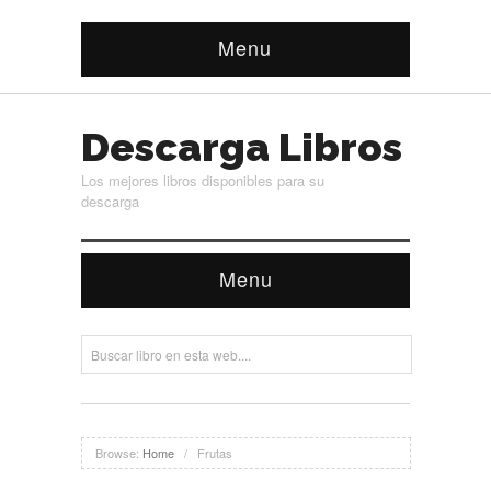
Menu
Descarga Libros
Los mejores libros disponibles para su
descarga
Menu
Browse:
Home
/
Frutas