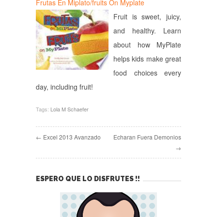
Frutas En Miplato/fruits On Myplate
Fruit is sweet, juicy,
and healthy. Learn
about how MyPlate
helps kids make great
food choices every
day, including fruit!
Tags:
Lola M Schaefer
← Excel 2013 Avanzado
Echaran Fuera Demonios
→
ESPERO QUE LO DISFRUTES !!