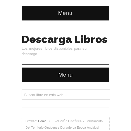
Menu
Descarga Libros
Los mejores libros disponibles para su
descarga
Menu
Browse:
Home
/
EvoluciÓn HistÓrica Y Poblamiento
Del Territorio Onubense Durante La Época AndalusÍ