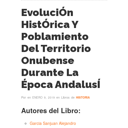
EvoluciÓn
HistÓrica Y
Poblamiento
Del Territorio
Onubense
Durante La
Época AndalusÍ
Por
en
en Libros de
ENERO 9, 2019
HISTORIA
Autores del Libro:
Garcia Sanjuan Alejandro