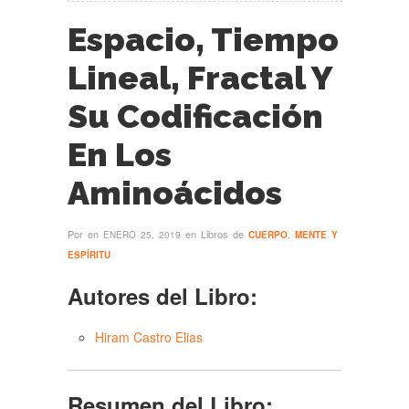
Espacio, Tiempo
Lineal, Fractal Y
Su Codificación
En Los
Aminoácidos
Por
en
en Libros de
ENERO 25, 2019
CUERPO
,
MENTE Y
ESPÍRITU
Autores del Libro:
Hiram Castro Elias
Resumen del Libro: