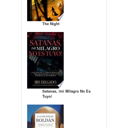
The Night
Satanas, !mi Milagro No Es
Tuyo!