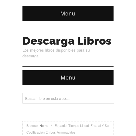
Menu
Descarga Libros
Los mejores libros disponibles para su
descarga
Menu
Browse:
Home
/
Espacio, Tiempo Lineal, Fractal Y Su
Codificación En Los Aminoácidos