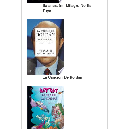
Satanas, !mi Milagro No Es
Tuyo!
La Canción De Roldán