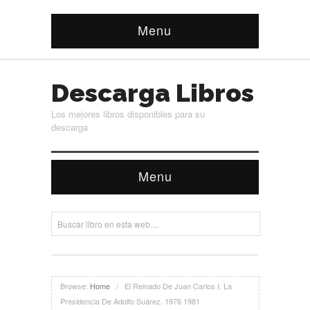
Menu
Descarga Libros
Los mejores libros disponibles para su
descarga
Menu
Browse:
Home
/
El Reinado De Juan Carlos I. La
Presidencia De Adolfo Suárez. 1976 1981