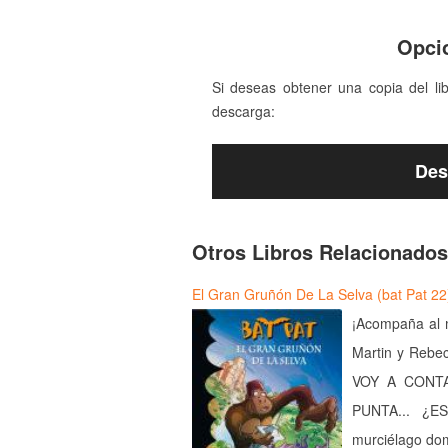
Opci
Si deseas obtener una copia del li
descarga:
Des
Otros Libros Relacionados
El Gran Gruñón De La Selva (bat Pat 22
¡Acompaña al m
Martin y Rebec
VOY A CONT
PUNTA... ¿E
murciélago do