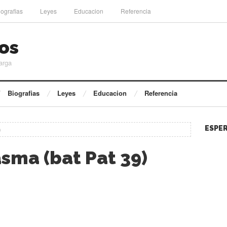
iografias
Leyes
Educacion
Referencia
os
arga
Biografias
Leyes
Educacion
Referencia
ESPER
)
sma (bat Pat 39)