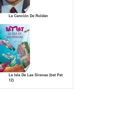
La Canción De Roldán
La Isla De Las Sirenas (bat Pat
12)