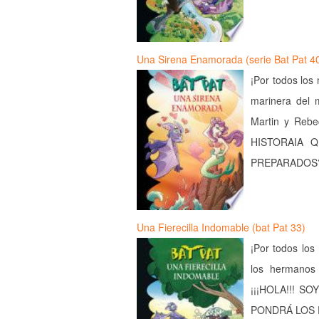
Una Sirena Enamorada (serie Bat Pat 4
¡Por todos los
marinera del m
Martin y Reb
HISTORAIA 
PREPARADOS? ¿
Una Fierecilla Indomable (bat Pat 33)
¡Por todos los
los hermanos 
¡¡¡HOLA!!! S
PONDRÁ LOS P