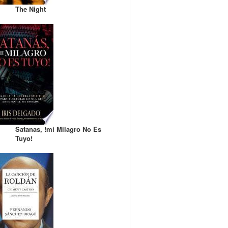
The Night
Satanas, !mi Milagro No Es
Tuyo!