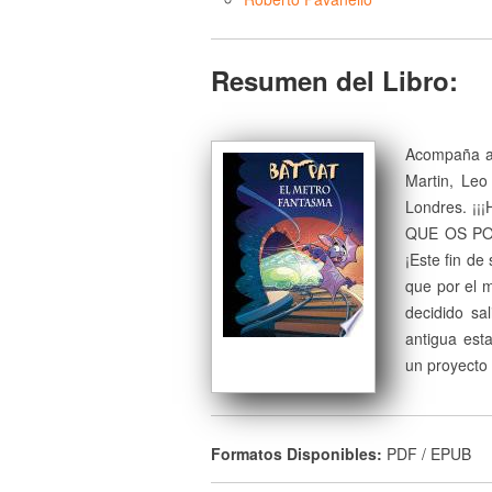
Resumen del Libro:
Acompaña a B
Martin, Leo
Londres. ¡
QUE OS PO
¡Este fin d
que por el m
decidido sa
antigua est
un proyecto
Formatos Disponibles:
PDF / EPUB