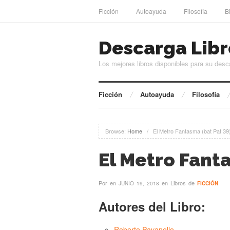
Ficción
Autoayuda
Filosofia
B
Descarga Libr
Los mejores libros disponibles para su desc
Ficción
Autoayuda
Filosofia
Browse:
Home
/
El Metro Fantasma (bat Pat 39
El Metro Fanta
Por
en
en Libros de
JUNIO 19, 2018
FICCIÓN
Autores del Libro:
Roberto Pavanello