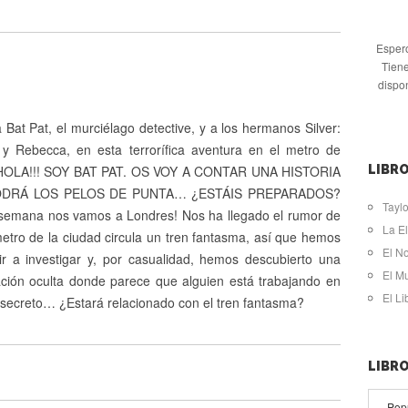
Espero
Tiene
dispo
at Pat, el murciélago detective, y a los hermanos Silver:
 y Rebecca, en esta terrorífica aventura en el metro de
¡¡HOLA!!! SOY BAT PAT. OS VOY A CONTAR UNA HISTORIA
LIBRO
DRÁ LOS PELOS DE PUNTA… ¿ESTÁIS PREPARADOS?
Taylo
e semana nos vamos a Londres! Nos ha llegado el rumor de
La El
etro de la ciudad circula un tren fantasma, así que hemos
El N
lir a investigar y, por casualidad, hemos descubierto una
El M
ación oculta donde parece que alguien está trabajando en
El L
 secreto… ¿Estará relacionado con el tren fantasma?
LIBR
Pop