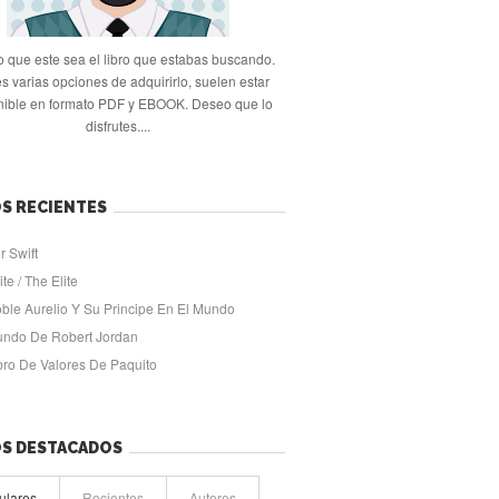
 que este sea el libro que estabas buscando.
s varias opciones de adquirirlo, suelen estar
nible en formato PDF y EBOOK. Deseo que lo
disfrutes....
S RECIENTES
r Swift
ite / The Elite
oble Aurelio Y Su Principe En El Mundo
undo De Robert Jordan
ibro De Valores De Paquito
OS DESTACADOS
ulares
Recientes
Autores