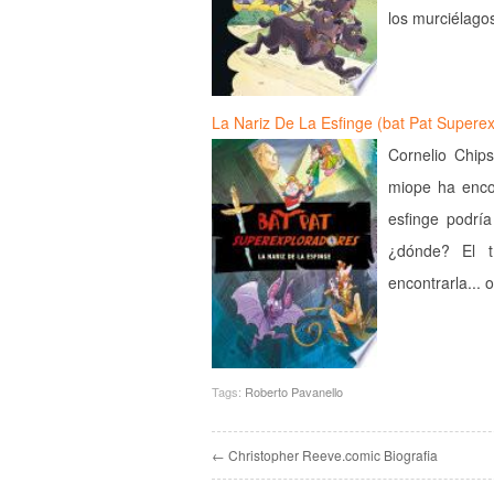
los murciélag
La Nariz De La Esfinge (bat Pat Supere
Cornelio Chips
miope ha enco
esfinge podría
¿dónde? El t
encontrarla... 
Tags:
Roberto Pavanello
← Christopher Reeve.comic Biografia