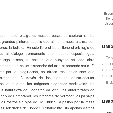
Espero
Tiene
dispo
boom recorre algunos museos buscando capturar en las
s grandes pintores aquello que alimenta nuestra alma con
res: la belleza. En este libro el lector tiene el privilegio de
LIBRO
acias al diálogo permanente que nuestro especial guía
Taylo
onsigo mismo, el enigma que subyace en toda obra
La El
ooteboom no es un historiador del arte ni pretende serlo. Él
El N
var por la imaginación, no ofrece respuestas sino que
El M
errogantes. A través de los ojos del artista-escritor
El L
s, entre otras, las imágenes alegóricas medievales, los
 la naturaleza de Leonardo da Vinci, los autorretratos de
er o de Rembrandt, los interiores de Vermeer, los paisajes
los rostros sin ojos de De Chirico, la pasión por la masa
LIBR
las soledades de Hopper. Y finalmente, sin apenas darnos
Pop