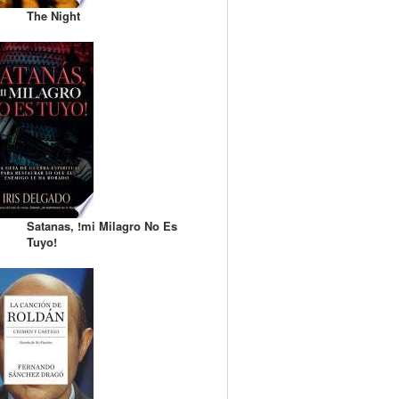
The Night
Satanas, !mi Milagro No Es
Tuyo!