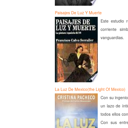
Paisajes De Luz Y Muerte
Este estudio r
corriente sim
vanguardias.
La Luz De Mexico(the Light Of Mexico)
Con su ingenio
un lazo de ínt
todos ellos con
Con sus entre