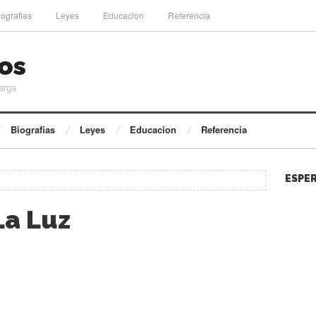
iografias
Leyes
Educacion
Referencia
os
arga
Biografias
Leyes
Educacion
Referencia
ESPER
La Luz