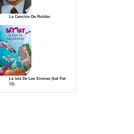
La Canción De Roldán
La Isla De Las Sirenas (bat Pat
12)