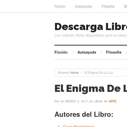
Ficción
Autoayuda
Filosofia
B
Descarga Libr
Los mejores libros disponibles para su desc
Ficción
Autoayuda
Filosofia
Browse:
Home
/
El Enigma De La Luz
El Enigma De 
Por
en
en Libros de
MARZO 3, 2017
ARTE
Autores del Libro:
Cees Nooteboom