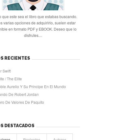
 que este sea el libro que estabas buscando.
s varias opciones de adquirirlo, suelen estar
nible en formato PDF y EBOOK. Deseo que lo
disfrutes....
S RECIENTES
r Swift
ite / The Elite
oble Aurelio Y Su Principe En El Mundo
undo De Robert Jordan
ibro De Valores De Paquito
OS DESTACADOS
ulares
Recientes
Autores