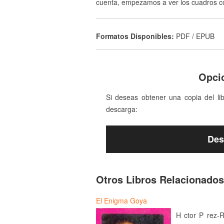
cuenta, empezamos a ver los cuadros c
Formatos Disponibles:
PDF / EPUB
Opci
Si deseas obtener una copia del li
descarga:
Des
Otros Libros Relacionados
El Enigma Goya
H ctor P rez-R