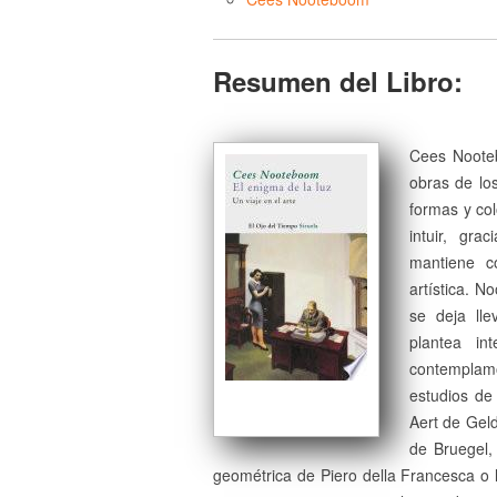
Resumen del Libro:
Cees Noote
obras de lo
formas y colo
intuir, gr
mantiene c
artística. N
se deja lle
plantea int
contemplamo
estudios de
Aert de Geld
de Bruegel, 
geométrica de Piero della Francesca o 