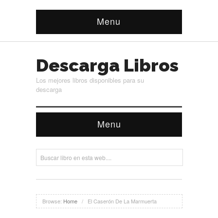
Menu
Descarga Libros
Los mejores libros disponibles para su
descarga
Menu
Browse:
Home
/
El Caserón De La Marmuerta