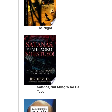
The Night
Satanas, !mi Milagro No Es
Tuyo!