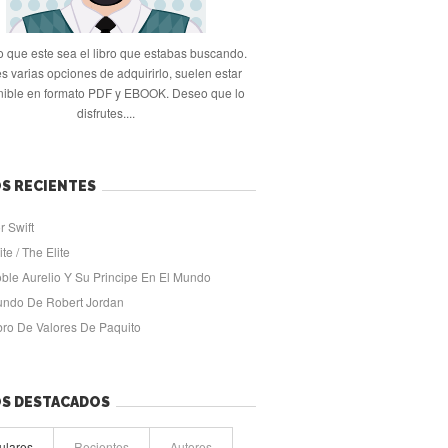
 que este sea el libro que estabas buscando.
s varias opciones de adquirirlo, suelen estar
nible en formato PDF y EBOOK. Deseo que lo
disfrutes....
S RECIENTES
r Swift
ite / The Elite
oble Aurelio Y Su Principe En El Mundo
undo De Robert Jordan
ibro De Valores De Paquito
OS DESTACADOS
ulares
Recientes
Autores