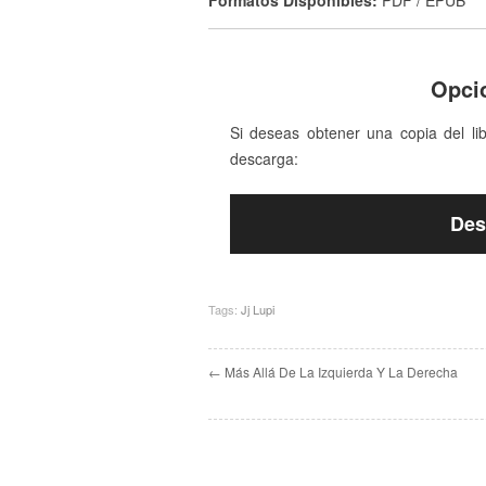
Formatos Disponibles:
PDF / EPUB
Opci
Si deseas obtener una copia del li
descarga:
Des
Tags:
Jj Lupi
← Más Allá De La Izquierda Y La Derecha