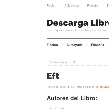
Ficción
Autoayuda
Filosofia
B
Descarga Libr
Los mejores libros disponibles para su desc
Ficción
Autoayuda
Filosofia
Browse:
Home
/
Eft
Eft
Por
en
en Libros de
DICIEMBRE 30, 2018
MEDICI
Autores del Libro:
Jj Lupi