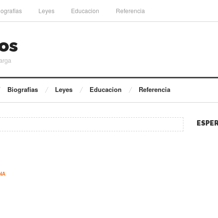
iografias
Leyes
Educacion
Referencia
os
arga
Biografias
Leyes
Educacion
Referencia
ESPER
NA