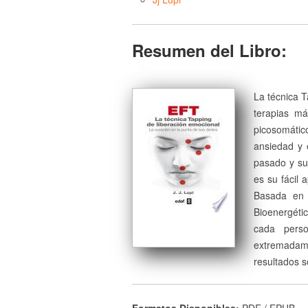
Resumen del Libro:
La técnica T
terapias má
picosomáti
ansiedad y 
pasado y sus
es su fácil 
Basada en l
Bioenergéti
cada pers
extremadam
resultados 