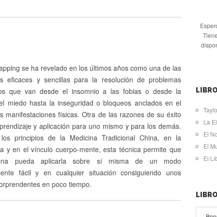
Espero
Tiene
dispo
apping se ha revelado en los últimos años como una de las
s eficaces y sencillas para la resolución de problemas
cos que van desde el insomnio a las fobias o desde la
LIBRO
el miedo hasta la inseguridad o bloqueos anclados en el
Taylo
 manifestaciones físicas. Otra de las razones de su éxito
La El
aprendizaje y aplicación para uno mismo y para los demás.
El N
os principios de la Medicina Tradicional China, en la
El M
ca y en el vínculo cuerpo-mente, esta técnica permite que
El L
ona pueda aplicarla sobre sí misma de un modo
ente fácil y en cualquier situación consiguiendo unos
sorprendentes en poco tiempo.
LIBR
Pop