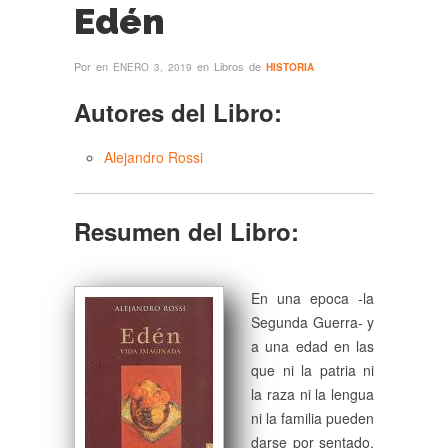
Edén
Por
en
en Libros de
ENERO 3, 2019
HISTORIA
Autores del Libro:
Alejandro Rossi
Resumen del Libro:
En una epoca -la
Segunda Guerra- y
a una edad en las
que ni la patria ni
la raza ni la lengua
ni la familia pueden
darse por sentado,