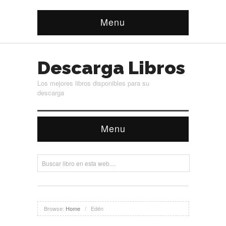
Menu
Descarga Libros
Los mejores libros disponibles para su
descarga
Menu
Browse:
Home
/
Edén