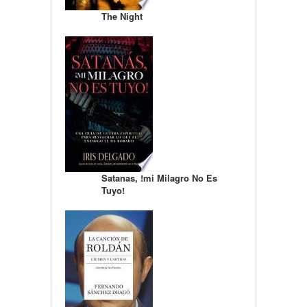
The Night
Satanas, !mi Milagro No Es
Tuyo!