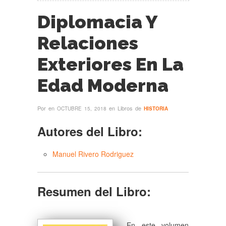
Diplomacia Y
Relaciones
Exteriores En La
Edad Moderna
Por
en
en Libros de
OCTUBRE 15, 2018
HISTORIA
Autores del Libro:
Manuel Rivero Rodriguez
Resumen del Libro:
En este volumen