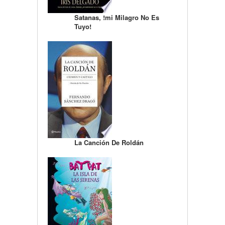
Satanas, !mi Milagro No Es
Tuyo!
La Canción De Roldán