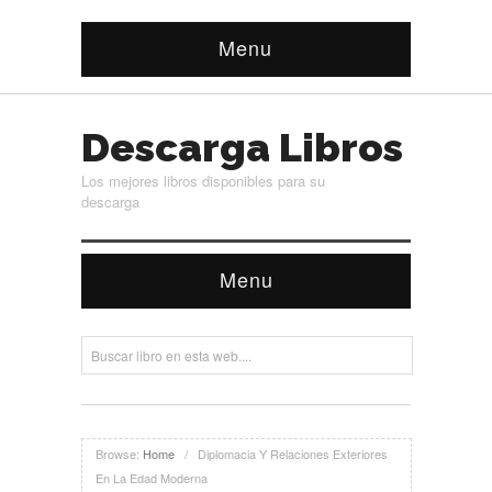
Menu
Descarga Libros
Los mejores libros disponibles para su
descarga
Menu
Browse:
Home
/
Diplomacia Y Relaciones Exteriores
En La Edad Moderna