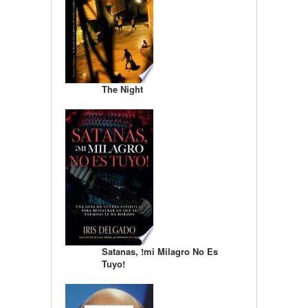
The Night
Satanas, !mi Milagro No Es
Tuyo!