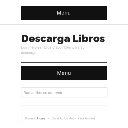
Menu
Descarga Libros
Los mejores libros disponibles para su
descarga
Menu
Browse:
Home
/
Derecho De Autor Para Autores