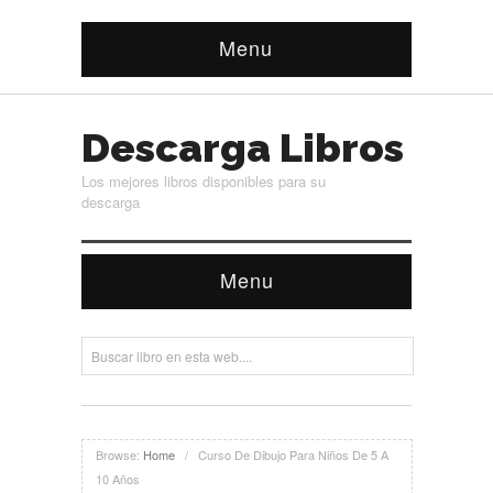
Menu
Descarga Libros
Los mejores libros disponibles para su
descarga
Menu
Browse:
Home
/
Curso De Dibujo Para Niños De 5 A
10 Años