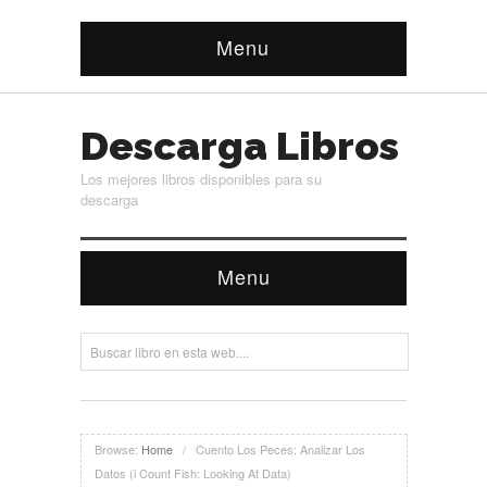
Menu
Descarga Libros
Los mejores libros disponibles para su
descarga
Menu
Browse:
Home
/
Cuento Los Peces: Analizar Los
Datos (i Count Fish: Looking At Data)