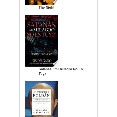
The Night
Satanas, !mi Milagro No Es
Tuyo!