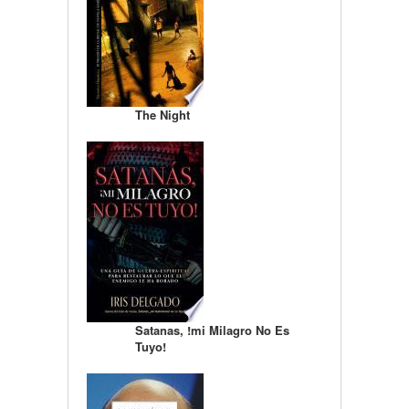
The Night
Satanas, !mi Milagro No Es
Tuyo!