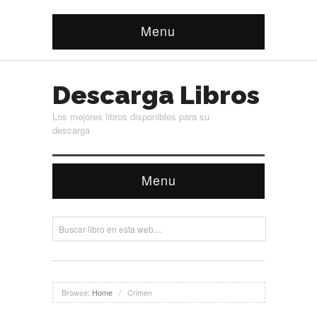
Menu
Descarga Libros
Los mejores libros disponibles para su
descarga
Menu
Browse:
Home
/
Crimen