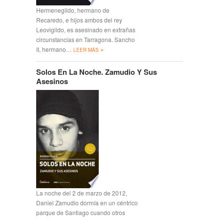
Hermenegildo, hermano de
Recaredo, e hijos ambos del rey
Leovigildo, es asesinado en extrañas
circunstancias en Tarragona. Sancho
»
II, hermano…
LEER MÁS
Solos En La Noche. Zamudio Y Sus
Asesinos
La noche del 2 de marzo de 2012,
Daniel Zamudio dormía en un céntrico
parque de Santiago cuando otros