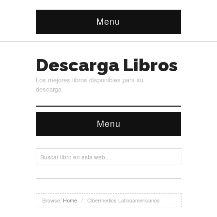
Menu
Descarga Libros
Los mejores libros disponibles para su
descarga
Menu
Browse:
Home
/
Cibermedios Latinoamericanos