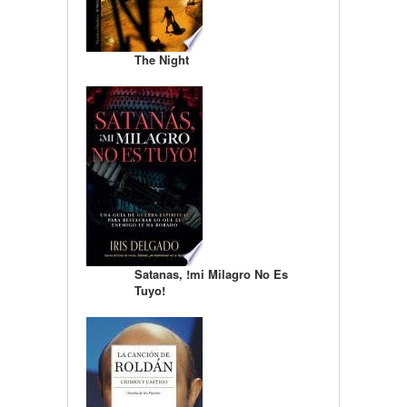
The Night
Satanas, !mi Milagro No Es
Tuyo!