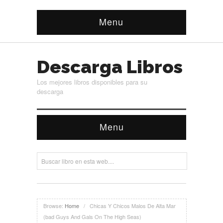
Menu
Descarga Libros
Los mejores libros disponibles para su
descarga
Menu
Browse:
Home
/
Chicas Y Chicos Malos De Alta Mar
(bad Guys And Gals On The High Seas)