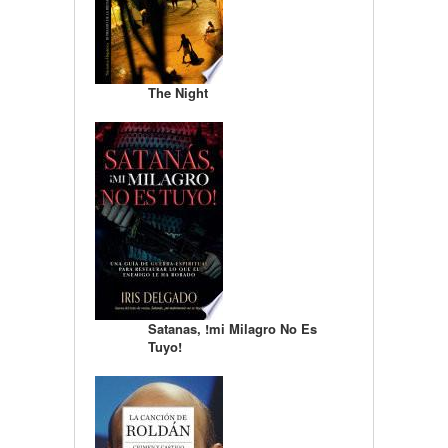
The Night
Satanas, !mi Milagro No Es
Tuyo!