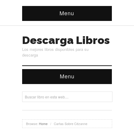
Menu
Descarga Libros
Los mejores libros disponibles para su
descarga
Menu
Browse:
Home
/
Cartas Sobre Cézanne