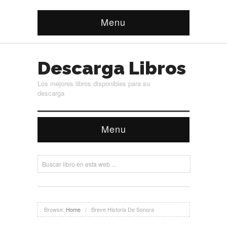
Menu
Descarga Libros
Los mejores libros disponibles para su
descarga
Menu
Browse:
Home
/
Breve Historia De Sonora