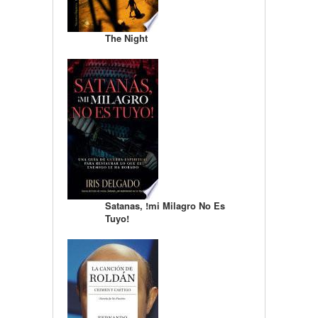
The Night
Satanas, !mi Milagro No Es
Tuyo!