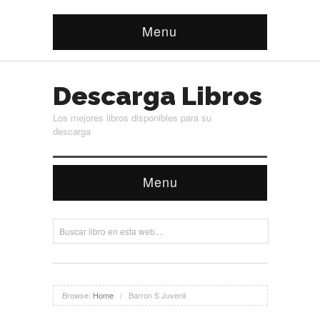
Menu
Descarga Libros
Los mejores libros disponibles para su
descarga
Menu
Browse:
Home
/
Barron S Juvenil