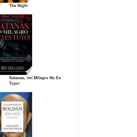
The Night
Satanas, !mi Milagro No Es
Tuyo!