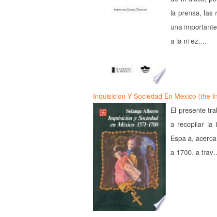
la prensa, las 
una importante
a la ni ez,…
Inquisicion Y Sociedad En Mexico (the I
El presente tr
a recopilar la
Espa a, acerca
a 1700. a trav