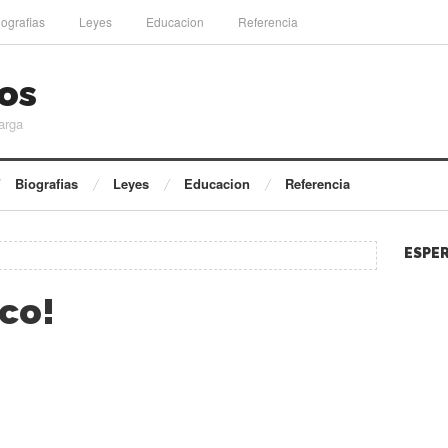
iografias
Leyes
Educacion
Referencia
os
arga
Biografias
Leyes
Educacion
Referencia
ESPER
co!