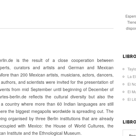
Espero
Tiene
dispo
LIBRO
erlin.de is the result of a close cooperation between
perts, curators and artists and German and Mexican
Taylo
More than 200 Mexican artists, musicians, actors, dancers,
La El
 authors, and scientists were invited for the presentation of
El N
vents from mid September until beginning of December of
El M
es-berlin.de reflects the cultural diversity but also the
El L
f a country where more than 60 Indian languages are still
here the biggest megapolis wordwide is spreading out. The
being organised by three Berlin institutions that are already
LIBR
 occupied with Mexico: the House of World Cultures, the
an Institute and the Ethnological Museum.
Pop