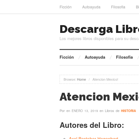
Ficción
Autoayuda
Filosofia
B
Descarga Libr
Los mejores libros disponibles para su desc
Ficción
Autoayuda
Filosofia
Browse:
Home
/
Atencion Mexico!
Atencion Mexi
Por
en
en Libros de
ENERO 13, 2019
HISTORIA
Autores del Libro:
Axel Besteher Hegenbart