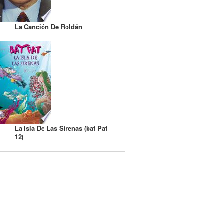
La Canción De Roldán
La Isla De Las Sirenas (bat Pat
12)