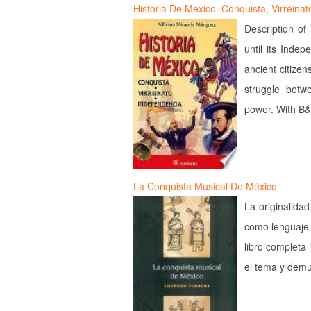
Historia De Mexico. Conquista, Virreina
Description of
until its Inde
ancient citize
struggle betw
power. With B&W
La Conquista Musical De México
La originalida
como lenguaje s
libro completa 
el tema y demu