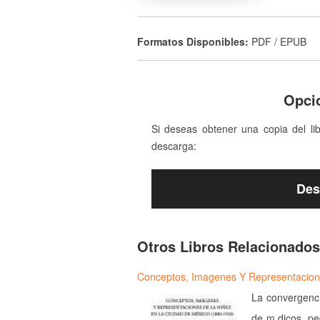
Formatos Disponibles:
PDF / EPUB
Opci
Si deseas obtener una copia del li
descarga:
Des
Otros Libros Relacionados
Conceptos, Imagenes Y Representacio
La convergenci
de m dicos, pe