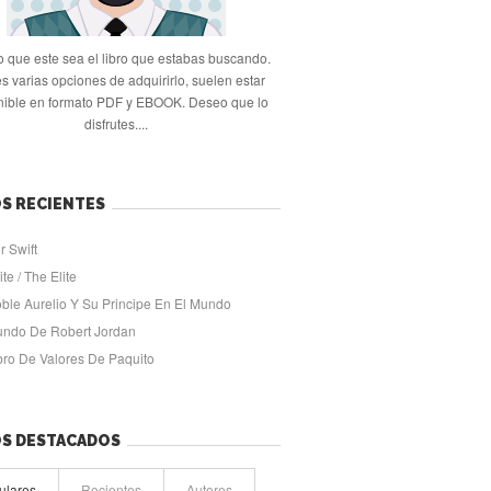
 que este sea el libro que estabas buscando.
s varias opciones de adquirirlo, suelen estar
nible en formato PDF y EBOOK. Deseo que lo
disfrutes....
S RECIENTES
r Swift
ite / The Elite
oble Aurelio Y Su Principe En El Mundo
undo De Robert Jordan
ibro De Valores De Paquito
OS DESTACADOS
ulares
Recientes
Autores