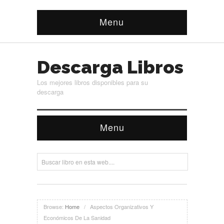
Menu
Descarga Libros
Los mejores libros disponibles para su
descarga
Menu
Browse:
Home
/
Aspectos Organizativos Y
Económicos De La Sanidad