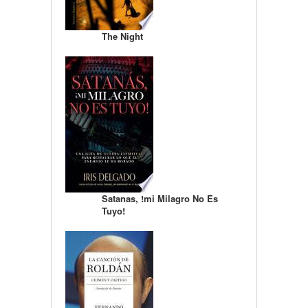
The Night
Satanas, !mi Milagro No Es
Tuyo!