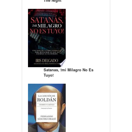
The Night
Satanas, !mi Milagro No Es
Tuyo!