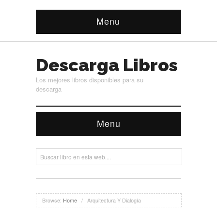
Menu
Descarga Libros
Los mejores libros disponibles para su
descarga
Menu
Browse:
Home
/
Arquitectura Y Dialogía