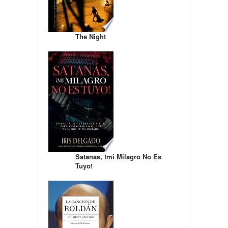
The Night
Satanas, !mi Milagro No Es
Tuyo!