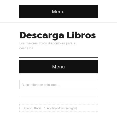
Menu
Descarga Libros
Los mejores libros disponibles para su
descarga
Menu
Browse:
Home
/
Apellido Moner.(aragón)