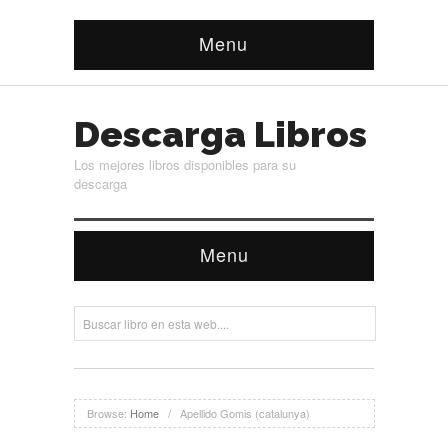
Menu
Descarga Libros
Los mejores libros disponibles para su
descarga
Menu
Browse:
Home
/
Apellido Gomis (catalunya)