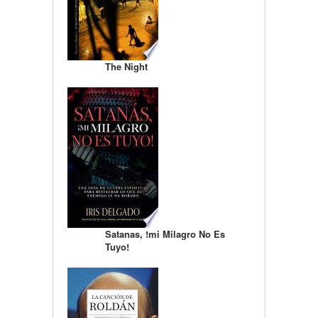
The Night
Satanas, !mi Milagro No Es
Tuyo!