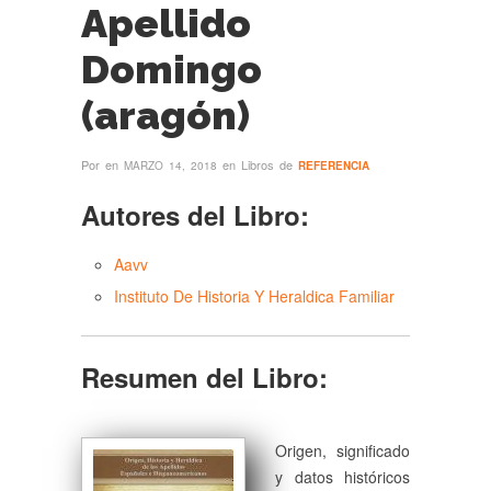
Apellido
Domingo
(aragón)
Por
en
en Libros de
MARZO 14, 2018
REFERENCIA
Autores del Libro:
Aavv
Instituto De Historia Y Heraldica Familiar
Resumen del Libro:
Origen, significado
y datos históricos