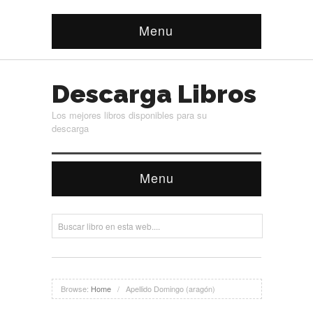
Menu
Descarga Libros
Los mejores libros disponibles para su
descarga
Menu
Browse:
Home
/
Apellido Domingo (aragón)