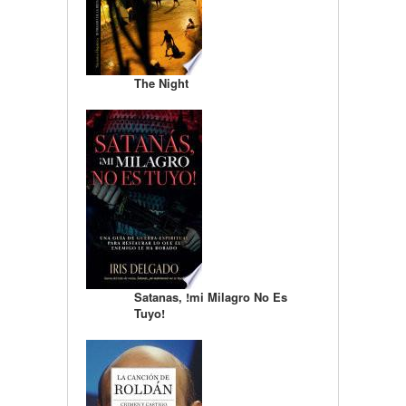
The Night
Satanas, !mi Milagro No Es
Tuyo!