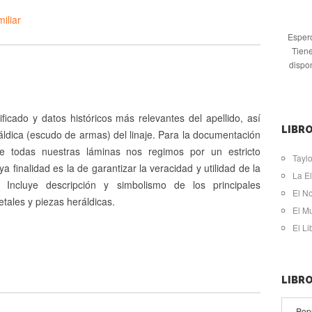
iliar
Espero
Tiene
dispo
ificado y datos históricos más relevantes del apellido, así
LIBRO
ldica (escudo de armas) del linaje. Para la documentación
de todas nuestras láminas nos regimos por un estricto
Taylo
ya finalidad es la de garantizar la veracidad y utilidad de la
La El
. Incluye descripción y simbolismo de los principales
El N
tales y piezas heráldicas.
El M
El L
LIBR
Pop