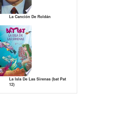
La Canción De Roldán
La Isla De Las Sirenas (bat Pat
12)