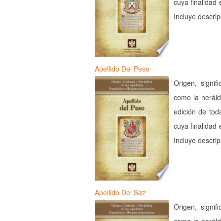
cuya finalidad 
Incluye descri
Apellido Del Peso
Origen, signif
como la heráld
edición de tod
cuya finalidad 
Incluye descri
Apellido Del Saz
Origen, signif