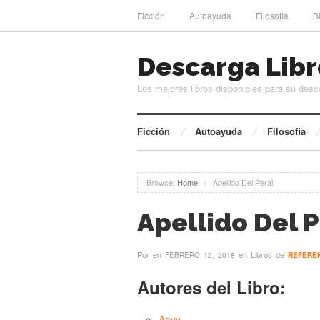
Ficción
Autoayuda
Filosofia
B
Descarga Libr
Los mejores libros disponibles para su desc
Ficción
Autoayuda
Filosofia
Browse:
Home
/
Apellido Del Peral
Apellido Del P
Por
en
en Libros de
FEBRERO 12, 2018
REFERE
Autores del Libro:
Aavv