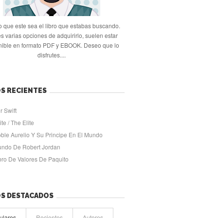
 que este sea el libro que estabas buscando.
s varias opciones de adquirirlo, suelen estar
nible en formato PDF y EBOOK. Deseo que lo
disfrutes....
S RECIENTES
r Swift
ite / The Elite
oble Aurelio Y Su Principe En El Mundo
undo De Robert Jordan
ibro De Valores De Paquito
OS DESTACADOS
ulares
Recientes
Autores