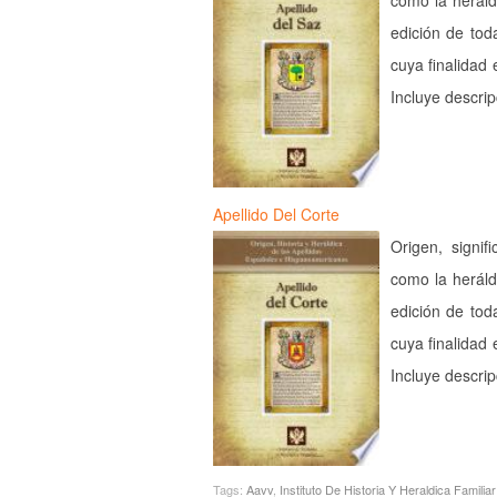
como la heráld
edición de tod
cuya finalidad 
Incluye descri
Apellido Del Corte
Origen, signif
como la heráld
edición de tod
cuya finalidad 
Incluye descri
Tags:
Aavv
,
Instituto De Historia Y Heraldica Familiar