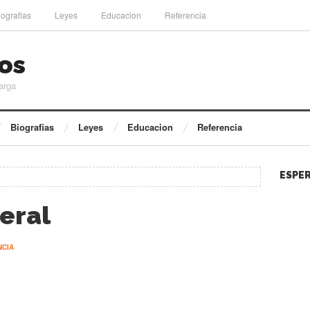
iografias
Leyes
Educacion
Referencia
os
arga
Biografias
Leyes
Educacion
Referencia
ESPER
eral
NCIA