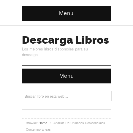
Menu
Descarga Libros
Los mejores libros disponibles para su
descarga
Menu
Browse:
Home
/
Análisis De Unidades Residenciales
Contemporáneas