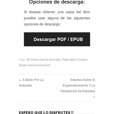
Opciones de descarga:
Si deseas obtener una copia del libro
puedes usar alguna de las siguientes
opciones de descarga:
Descargar PDF / EPUB
Tags:
M Cristina Garcia Gonzalez
,
Pablo Marti Ciriquian
,
Sergio Garcia Domenech
← A Belén Por La
Estudios Sobre El
Autopista
Engrandecimiento Y La
Decadencia De Espaapa
→
ESPERO QUE LO DISFRUTES !!