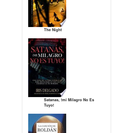
The Night
Satanas, !mi Milagro No Es
Tuyo!