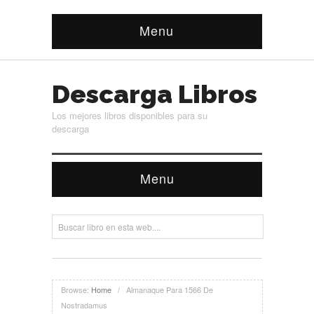
Menu
Descarga Libros
Los mejores libros disponibles para su
descarga
Menu
Browse:
Home
/
Almanaque Para 1566 De
Nostradamus