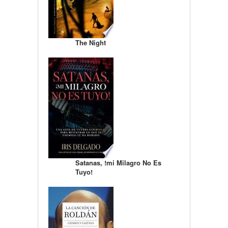
The Night
Satanas, !mi Milagro No Es
Tuyo!