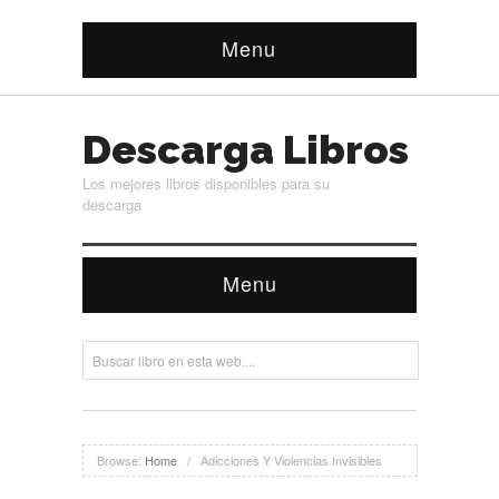
Menu
Descarga Libros
Los mejores libros disponibles para su
descarga
Menu
Browse:
Home
/
Adicciones Y Violencias Invisibles